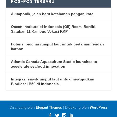
POS-POS TERBARU
Akuaponik, jalan baru ketahanan pangan kota
Ocean Institute of Indonesia (OII) Resmi Berdiri,
Satukan 11 Kampus Vokasi KKP
Potensi biochar rumput laut untuk pertanian rendah
karbon
Atlantic Canada Aquaculture Studio launches to
accelerate seafood innovation
Integrasi sawit-rumput laut untuk mewujudkan
Biodiesel B50 di Indonesia
Dirancang oleh
| Didukung oleh
Elegant Themes
WordPress