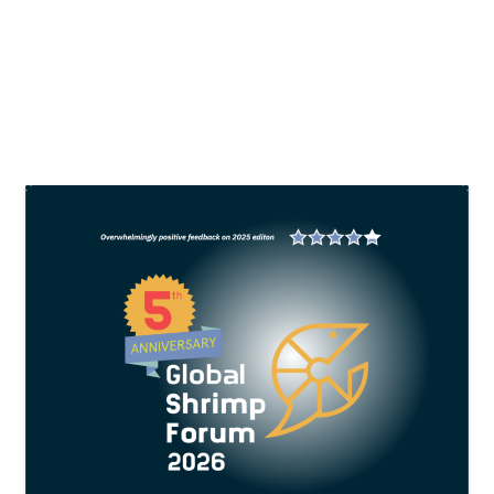
disebabkan oleh virus, 22% oleh bakteri, 7% oleh
fungi, dan 5% oleh parasit.
BACA SELENGKAPNYA