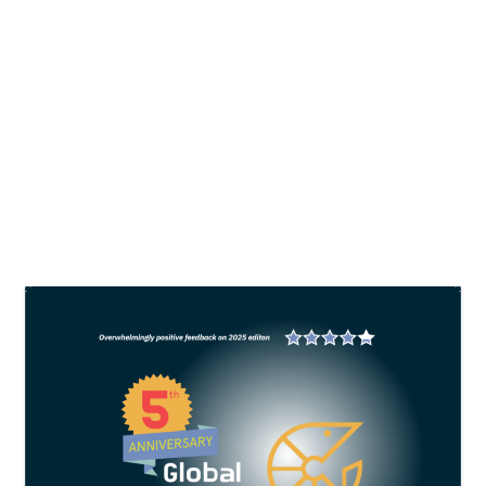
Tantangan dan strategi menghadapi
penyakit pada budidaya udang
oleh
Tiara
|
Jul 31, 2023
|
Shrimp
|
0
Sumber penyakit di tambak udang 58%
disebabkan oleh virus, 22% oleh bakteri, 7% oleh
fungi, dan 5% oleh parasit.
BACA SELENGKAPNYA