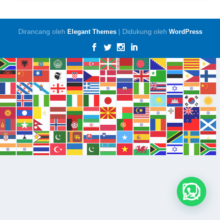
Dirancang oleh
| Didukung oleh
Elegant Themes
WordPress