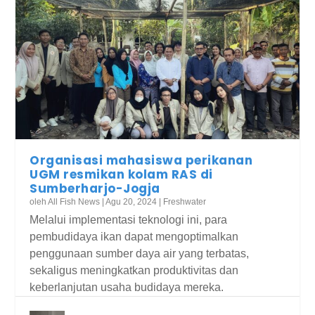
Organisasi mahasiswa perikanan
UGM resmikan kolam RAS di
Sumberharjo-Jogja
oleh
All Fish News
|
Agu 20, 2024
|
Freshwater
Melalui implementasi teknologi ini, para
pembudidaya ikan dapat mengoptimalkan
penggunaan sumber daya air yang terbatas,
sekaligus meningkatkan produktivitas dan
keberlanjutan usaha budidaya mereka.