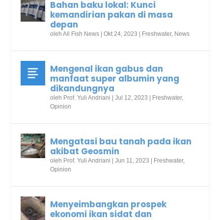
Bahan baku lokal: Kunci
kemandirian pakan di masa
depan
oleh
All Fish News
|
Okt 24, 2023
|
Freshwater
,
News
Mengenal ikan gabus dan
manfaat super albumin yang
dikandungnya
oleh
Prof. Yuli Andriani
|
Jul 12, 2023
|
Freshwater
,
Opinion
Mengatasi bau tanah pada ikan
akibat Geosmin
oleh
Prof. Yuli Andriani
|
Jun 11, 2023
|
Freshwater
,
Opinion
Menyeimbangkan prospek
ekonomi ikan sidat dan