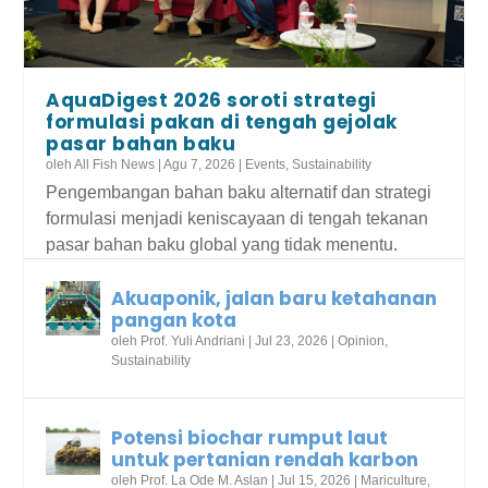
AquaDigest 2026 soroti strategi
formulasi pakan di tengah gejolak
pasar bahan baku
oleh
All Fish News
|
Agu 7, 2026
|
Events
,
Sustainability
Pengembangan bahan baku alternatif dan strategi
formulasi menjadi keniscayaan di tengah tekanan
pasar bahan baku global yang tidak menentu.
Akuaponik, jalan baru ketahanan
pangan kota
oleh
Prof. Yuli Andriani
|
Jul 23, 2026
|
Opinion
,
Sustainability
Potensi biochar rumput laut
untuk pertanian rendah karbon
oleh
Prof. La Ode M. Aslan
|
Jul 15, 2026
|
Mariculture
,