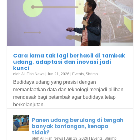
AquaDigest 2026 soroti strategi
Akuaponik, jalan baru ketahanan
Ocean Institute of Indonesia (OII)
Potensi biochar rumput laut untuk
Atlantic Canada Aquaculture Studio
Integrasi sawit-rumput laut untuk
formulasi pakan di tengah gejolak
pangan kota
Resmi Berdiri, Satukan 11 Kampus
pertanian rendah karbon
launches to accelerate seafood
mewujudkan Biodiesel B50 di
pasar bahan ba...
Vokasi KKP
innovation
Indonesia
Cara lama tak lagi berhasil di tambak
udang, adaptasi dan inovasi jadi
kunci
oleh
All Fish News
|
Jun 21, 2026
|
Events
,
Shrimp
Budidaya udang yang presisi dengan
memanfaatkan data dan teknologi menjadi pilihan
mendesak bagi petambak agar budidaya tetap
berkelanjutan.
Panen udang berulang di tengah
banyak tantangan, kenapa
tidak?
oleh
All Fish News
|
Jun 19, 2026
|
Events
,
Shrimp