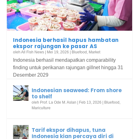
Indonesia berhasil hapus hambatan
ekspor rajungan ke pasar AS
oleh
All Fish News
|
Mei 19, 2026
|
Bluefood
,
Market
Indonesia berhasil mendapatkan comparability
finding untuk perikanan rajungan gillnet hingga 31
Desember 2029
Indonesian seaweed: From shore
to shelf
oleh
Prof. La Ode M. Aslan
|
Feb 13, 2026
|
Bluefood
,
Mariculture
Tarif ekspor dihapus, tuna
Indonesia kian percaya diri di