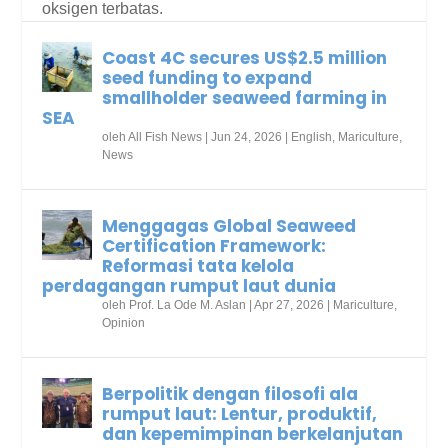
oksigen terbatas.
Coast 4C secures US$2.5 million
seed funding to expand
smallholder seaweed farming in
SEA
oleh
All Fish News
|
Jun 24, 2026
|
English
,
Mariculture
,
News
Menggagas Global Seaweed
Certification Framework:
Reformasi tata kelola
perdagangan rumput laut dunia
oleh
Prof. La Ode M. Aslan
|
Apr 27, 2026
|
Mariculture
,
Opinion
Berpolitik dengan filosofi ala
rumput laut: Lentur, produktif,
dan kepemimpinan berkelanjutan