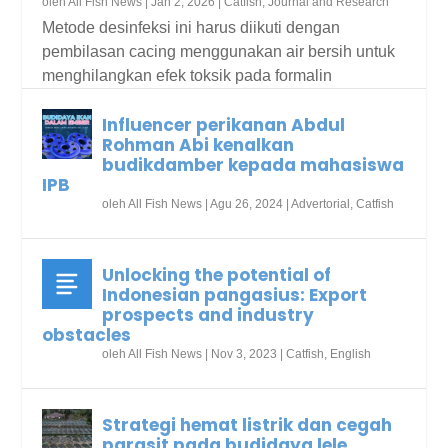
oleh
All Fish News
|
Jan 2, 2026
|
Catfish
,
Journal and Research
Metode desinfeksi ini harus diikuti dengan
pembilasan cacing menggunakan air bersih untuk
menghilangkan efek toksik pada formalin
Influencer perikanan Abdul
Rohman Abi kenalkan
budikdamber kepada mahasiswa
IPB
oleh
All Fish News
|
Agu 26, 2024
|
Advertorial
,
Catfish
Unlocking the potential of
Indonesian pangasius: Export
prospects and industry
obstacles
oleh
All Fish News
|
Nov 3, 2023
|
Catfish
,
English
Strategi hemat listrik dan cegah
parasit pada budidaya lele