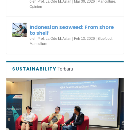
oleh
Prof. La Ode M. Aslan
|
Mar 30, 2026
|
Mariculture
,
Opinion
Indonesian seaweed: From shore
to shelf
oleh
Prof. La Ode M. Aslan
|
Feb 13, 2026
|
Bluefood
,
Mariculture
SUSTAINABILITY
Terbaru