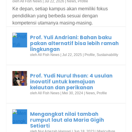
oleh
All Fish News
|
Jul 22, 2026
|
News
,
Profile
Ke depan, setiap kampus akan memiliki fokus
pendidikan yang berbeda sesuai dengan
kompetensi utamanya masing-masing.
Prof. Yuli Andriani: Bahan baku
pakan alternatif bisa lebih ramah
lingkungan
oleh
All Fish News
|
Jul 22, 2025
|
Profile
,
Sustainability
Prof. Yudi Nurul Ihsan: 4 usulan
inovatif untuk kemajuan
kelautan dan perikanan
oleh
All Fish News
|
Mei 30, 2024
|
News
,
Profile
Mengangkat nilai tambah
rumput laut ala Maria Gigih
Setiarti
oleh
Nur Aziezah Hapsari
|
Jun 18, 2023
|
Mariculture
,