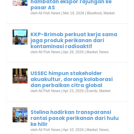
hambatan ekspor rajungan ke
pasar AS
oleh
All Fish News
|
Mei 19, 2026
|
Bluefood
,
Market
KKP-Brimob perkuat kerja sama
jaga produk perikanan dari
kontaminasi radioaktif
oleh
All Fish News
|
Apr 28, 2026
|
Market
,
News
USSEC himpun stakeholder
akuakultur, dorong kolaborasi
dan perbaikan citra global
oleh
All Fish News
|
Apr 23, 2026
|
Events
,
Market
Stelina hadirkan transparansi
rantai pasok perikanan dari hulu
ke hilir
oleh
All Fish News
|
Apr 10, 2026
|
Market
,
News
,